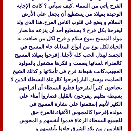
الفرح يأتي من السماء .كيف سيأتي ؟ كانت الإجابة
الوحيدة بميلاد من يستطيع أن يجعل علي الأرض
السلام و يضع في قلوب الناس الفرح.هذا الذى ولد
ليفرحنا بكل فرح لا يستطيع أحد أن ينزعه منا.صار
مولد المسيح ينبوع سلام و فرح لكل من ضاقت به
الحياة.لكل نوع من أنواع المعاناة جاء المسيح في
الجسد ليبذل الحب كله لأجلنا. إفرحوا بميلاد المسيح
كالعذراء .لسانها يصمت و فكرها مشغول بالمولود
العجيب.كانت شبعانة فرح في تأملاتها و كذلك الشيخ
الصامت يوسف البار.إفرحوا كالرعاة البسطاء الذين لا
يحتاجون كثيراً ليفرحوا فطبع البسطاء أن أفراحهم
بسيطة مثلهم .يفرحون بالقليل فصاروا أمناء علي
الكثير لأنهم إستئمنوا علي بشارة المسيح في
مولده.إفرحوا كالمجوس الأغنياء.فالفرح حق
للجميع.البسطاء الرعاة قدموا أنفسهم و المجوس
القادمين من بلاد الشرق جاءوا بأنفسهم و