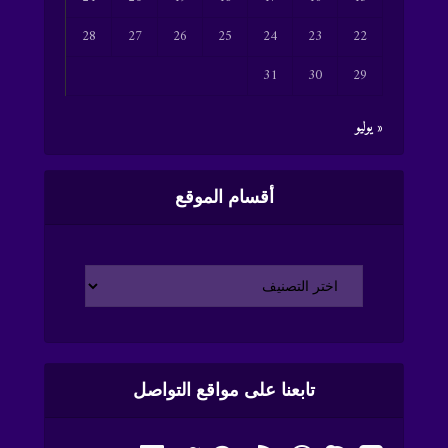
28
27
26
25
24
23
22
31
30
29
« يوليو
أقسام الموقع
تابعنا على مواقع التواصل