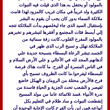
بالمولود أو يحتفل به.هذا الذى قيلت فيه النبوات
الكثيرة ولد غريباً.في مكان غريب كالمزود.لهذا قامت
ملائكة السماء بدور كان يجب أن يقوم به البشر
بإستقبال السيد الذى جاء ليخلصهم.بدأت الملائكة تتجه
إلي أبسط فئات المجتمع و أفقرها لتبشرهم و تخبرهم
بالمولود المفرح القلوب.كانت زفة سمائية من
الملائكة.تهلل و تسبح الرب الذى ظهر في
الجسد.تبشر الرعاة البسطاء بتسبحة جديدة علي
أذهانهم.المجد لله في الأعالي و علي الأرض السلام و
في الناس المسرة أي الفرح. ما كانت هناك فرصة
للبسطاء ليفرحوا.ما كانت الظروف تسمح بأي
فرح.فالأرض محتلة من الرومان و الهيكل خاضع
لقيصر و الشعب تحت الجزية و الحياة فاسدة من
ندرة الأنبياء .فمنذ ثلاثمائة عاما من مولد المسيح
إنقطعت النبوات و ساد ظلام في التعليم بكل
أنواعه.فمن اين يأت الفرح.كانت الإجابة الوحيدة أن