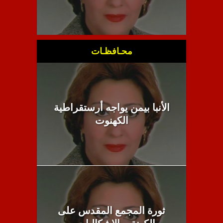
محـافظـات
الأنبا بيمن يواجه أرستقراطية
الكهنوت
ثورة المجمع المقدس على