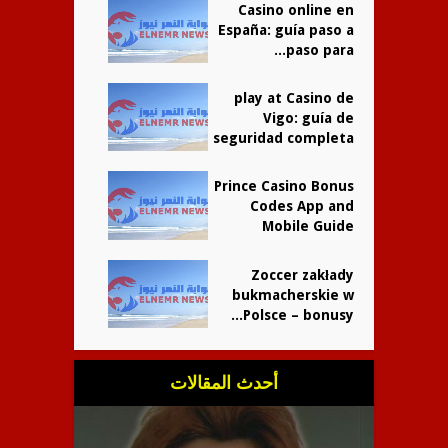
Casino online en
España: guía paso a
paso para...
play at Casino de
Vigo: guía de
seguridad completa
Prince Casino Bonus
Codes App and
Mobile Guide
Zoccer zakłady
bukmacherskie w
Polsce – bonusy...
أحدث المقالات