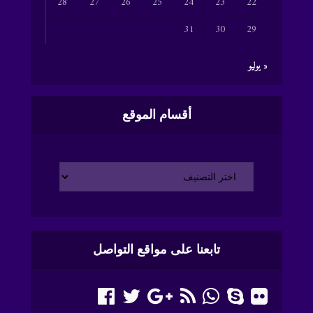
28
27
26
25
24
23
22
31
30
29
« يوليو
أقسام الموقع
تابعنا على مواقع التواصل