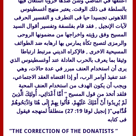
اعتنقها في الماضي وشن ضدها حروباً استعان فيها
بالسلطة فى ذلك الوقت. يعتبر منهج أغسطينوس
اللاهوتى تجسيدا حيا فى التطرف و التفسير الحرفى
لآيات الإنجيل , فقد قام بفلسفة وتفسير أقوال السيد
المسيح وفق رؤيته واخراجها من مضمونها الروحى
والرمزى لتصبح تكأة يمارس بها ارهابه ضد الطوائف
المسيحية الاخرى , فالإكراه الديني مرتبط ارتباطا
وثيقا بما يعرف بالحرب العادلة عند أوغسطينوس الذي
يرى أن استخدام العنف مبرر في عدة حالات، وهي
عند تنفيذ أوامر الرب، أو إذا اقتضاه العقد الاجتماعي،
ويجب أن يكون الهدف من استخدام العنف المحبة
فلقد أتخذ من قول المسيح ” أَمَّا أَعْدَائِي، أُولئِكَ الَّذِينَ
لَمْ يُرِيدُوا أَنْ أَمْلِكَ عَلَيْهِمْ، فَأْتُوا بِهِمْ إِلَى هُنَا وَاذْبَحُوهُمْ
قُدَّامِي”( إنجيل لوقا 19: 27) منطلقاً لمنهجه فيقول
فى كتابه
” THE CORRECTION OF THE DONATISTS”