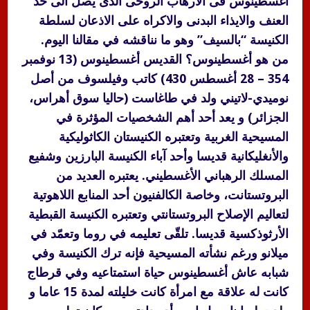
أغسطينوس فى الارهاب الروحى الذى يصل الى حد
العنف والايذاء البدنى والاكراه على الاذعان لسلطة
الكنيسة “بالسيف” وهو ما نناقشه في مقالنا اليوم.
من هو أغسطينوس؟ القديس أغسطينوس (13 نوفمبر
354 – 28 أغسطس 430) كاتب وفيلسوف من أصل
نوميدي-لاتيني ولد في طاغاست (حاليا سوق أهراس،
الجزائر) و يعد أحد أهم الشخصيات المؤثرة في
المسيحية الغربية وتعتبره الكنيستان الكاثوليكية
والأنغليكانية قديسا وأحد آباء الكنيسة البارزين وشفيع
المسلك الرهباني الأغسطيني. يعتبره العديد من
البروتستانت، وخاصة الكالفنيون أحد المنابع اللاهوتية
لتعاليم الإصلاح البروتستانتي وتعتبره الكنيسة القبطية
الأرثوذكسية قديسا. تلقّى تعليمه في روما وتعمّد في
ميلانو ورغم نشأته المسيحية فإنه ترك الكنيسة وفي
شبابه عاش أغسطينوس حياة استمتاعيه وفي قرطاج
كانت له علاقة مع امرأة كانت خليلته لمدة 15 عاما و