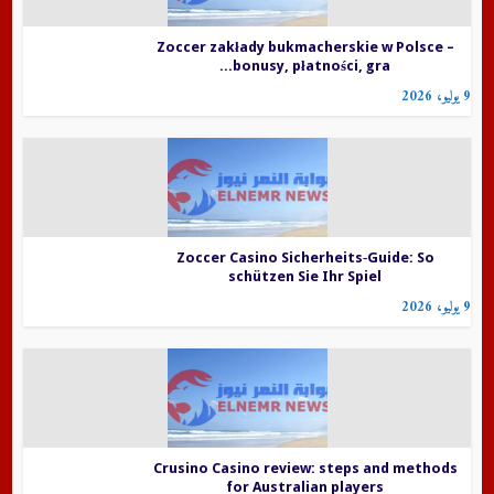
Zoccer zakłady bukmacherskie w Polsce –
bonusy, płatności, gra...
9 يوليو، 2026
Zoccer Casino Sicherheits‑Guide: So
schützen Sie Ihr Spiel
9 يوليو، 2026
Crusino Casino review: steps and methods
for Australian players