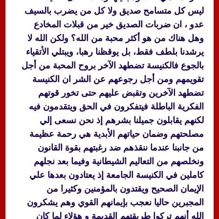
ليس كل متسامح صديق ولا كل من يضرب بالسيف
عدو ، ان ضربات الصديق خير من قبلات المخادع
وهل هناك من هو أكثر محبة من الله؟ ولكن الله لا
يرشدنا بلطف فقط، بل يوقظنا رهبا، ويبتلي الأتقياء
بالجوع فالكنيسة تضطهد الآخر بروح المحبة من أجل
تقويمهم ومن أجل رجوعهم عن الشر ان الكنيسة
تضطهد الآخرين وتقبض عليهم حتى تخور قوتهم
الفكرية الباطلة فيتفكرون في الحق ويتقدمون فيه
لكنهم يقابلون جميلنا بشرهم إذ نحن نسعى إلي
مصلحتهم وضمان حياتهم الأبدية هي رحمة عظيمة
من جانبنا عندما ننقذهم ضد رغبتهم بقوة القانون
ونخلصهم من التعاليم الشيطانية وفيما بعد نجلهم
كاملين في الكنيسة الجامعة إذ يعتادون بعدها علي
الإيمان الصحيح ويقتدون بالمؤمنين وكثيرا من
المجبرين حاليا نعجب بإيمانهم القوي وهم يشكرون
الله أنهم تركوا طريقتهم القديمة و هؤلاء لما كان