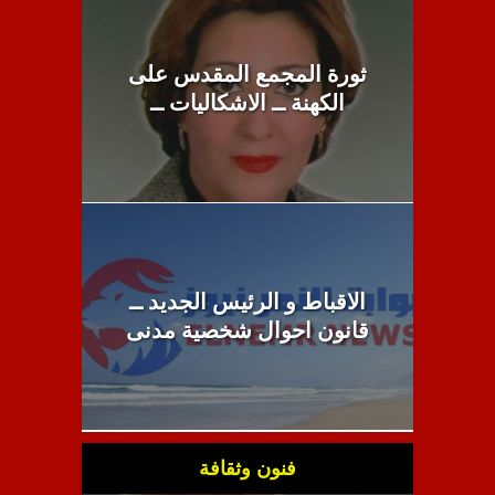
ثورة المجمع المقدس على
الكهنة ــ الاشكاليات ــ
الاقباط و الرئيس الجديد ــ
قانون احوال شخصية مدنى
فنون وثقافة