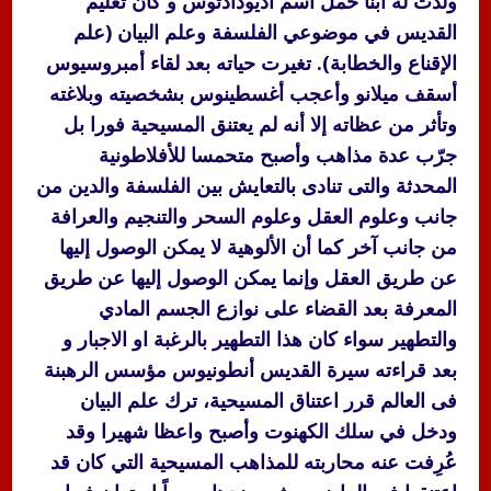
ولدت له ابنا حمل اسم أديودادتوس و كان تعليم
القديس في موضوعي الفلسفة وعلم البيان (علم
الإقناع والخطابة). تغيرت حياته بعد لقاء أمبروسيوس
أسقف ميلانو وأعجب أغسطينوس بشخصيته وبلاغته
وتأثر من عظاته إلا أنه لم يعتنق المسيحية فورا بل
جرّب عدة مذاهب وأصبح متحمسا للأفلاطونية
المحدثة والتى تنادى بالتعايش بين الفلسفة والدين من
جانب وعلوم العقل وعلوم السحر والتنجيم والعرافة
من جانب آخر كما أن الألوهية لا يمكن الوصول إليها
عن طريق العقل وإنما يمكن الوصول إليها عن طريق
المعرفة بعد القضاء على نوازع الجسم المادي
والتطهير سواء كان هذا التطهير بالرغبة او الاجبار و
بعد قراءته سيرة القديس أنطونيوس مؤسس الرهبنة
فى العالم قرر اعتناق المسيحية، ترك علم البيان
ودخل في سلك الكهنوت وأصبح واعظا شهيرا وقد
عُرِفت عنه محاربته للمذاهب المسيحية التي كان قد