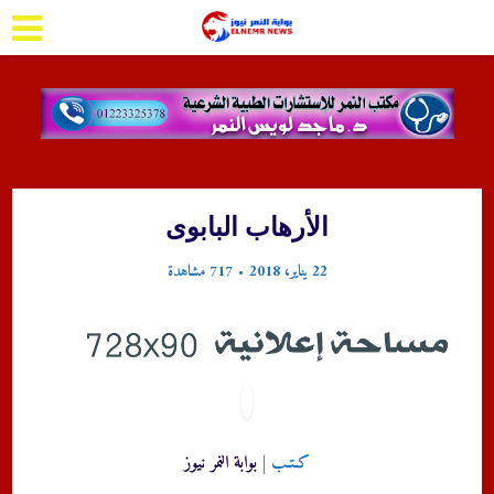
الأرهاب البابوى
22 يناير، 2018
717 مشاهدة
كـتـب |
بوابة النمر نيوز