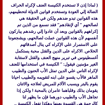
( لماذا إذن لا تستخدم الكنيسة العنف لإكراه الخراف
الضالة إلي العودة وتستخدم قوانين الدولة لتحطيمهم،
هذه القوانين تبدو ضدهم ولكن في الحقيقة هي
لصالحهم ” أي لإنقاذهم” فقد نسمع من الذين تم
إكراههم بالقوانين وبعد أن عادوا إلي رشدهم يباركون
أنفسهم لأن هذه القوانين عملت لصالحهم، ويشجعوننا
علي الاستمرار علي الإكراه كي ينال أصدقائهم
الخلاص. الاكراه على الدين والقتل محبة يستكمل
أغسطينوس في تبرير منهج العنف والقتل لاستتابة
الغير مؤمنين فيقول: ” الكنيسة في استخدامها للعنف
لإكراه الناس علي الدين تمثل الأب الحنون والطبيب
الماهر فالأب يقسو على ابنه لتقويمه والطبيب احيانا
يقوم بالبتر ويسبب الآلام للمريض لعلاجه والاثنان
يقومان بذلك وقلباهما عامران بالمحبة ! ولكن إذا
تجاهل الأب والطبيب دورهما فإن ما يظهر لنا
كالرحمة هي القسوة بعينها وهكذا تفعل الكنيسة ..