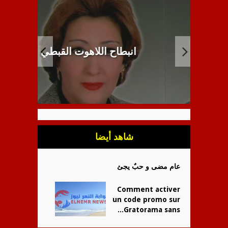
مئوية 
ل
انبطاح اللاهوت القبطي
ا
شاهد أيضا
عام مضى و حبٌ يجئ
Comment activer
un code promo sur
Gratorama sans...