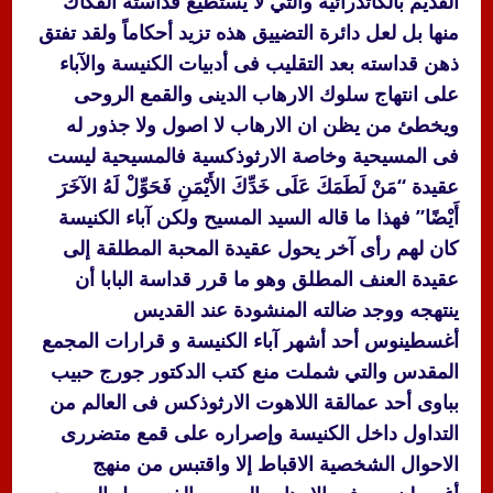
القديم بالكاتدرائية والتي لا يستطيع قداسته الفكاك
منها بل لعل دائرة التضييق هذه تزيد أحكاماً ولقد تفتق
ذهن قداسته بعد التقليب فى أدبيات الكنيسة والآباء
على انتهاج سلوك الارهاب الدينى والقمع الروحى
ويخطئ من يظن ان الارهاب لا اصول ولا جذور له
فى المسيحية وخاصة الارثوذكسية فالمسيحية ليست
عقيدة “مَنْ لَطَمَكَ عَلَى خَدِّكَ الأَيْمَنِ فَحَوِّلْ لَهُ الآخَرَ
أَيْضًا” فهذا ما قاله السيد المسيح ولكن آباء الكنيسة
كان لهم رأى آخر يحول عقيدة المحبة المطلقة إلى
عقيدة العنف المطلق وهو ما قرر قداسة البابا أن
ينتهجه ووجد ضالته المنشودة عند القديس
أغسطينوس أحد أشهر آباء الكنيسة و قرارات المجمع
المقدس والتي شملت منع كتب الدكتور جورج حبيب
بباوى أحد عمالقة اللاهوت الارثوذكس فى العالم من
التداول داخل الكنيسة وإصراره على قمع متضررى
الاحوال الشخصية الاقباط إلا واقتبس من منهج