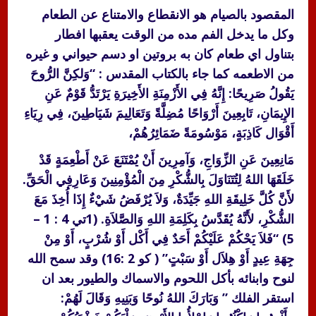
المقصود بالصيام هو الانقطاع والامتناع عن الطعام
وكل ما يدخل الفم مده من الوقت يعقبها افطار
بتناول اي طعام كان به بروتين او دسم حيواني و غيره
من الاطعمه كما جاء بالكتاب المقدس : “وَلكِنَّ الرُّوحَ
يَقُولُ صَرِيحًا: إِنَّهُ فِي الأَزْمِنَةِ الأَخِيرَةِ يَرْتَدُّ قَوْمٌ عَنِ
الإِيمَانِ، تَابِعِينَ أَرْوَاحًا مُضِلَّةً وَتَعَالِيمَ شَيَاطِينَ، فِي رِيَاءِ
أَقْوَال كَاذِبَةٍ، مَوْسُومَةً ضَمَائِرُهُمْ،
مَانِعِينَ عَنِ الزِّوَاجِ، وَآمِرِينَ أَنْ يُمْتَنَعَ عَنْ أَطْعِمَةٍ قَدْ
خَلَقَهَا اللهُ لِتُتَنَاوَلَ بِالشُّكْرِ مِنَ الْمُؤْمِنِينَ وَعَارِفِي الْحَقِّ.
لأَنَّ كُلَّ خَلِيقَةِ اللهِ جَيِّدَةٌ، وَلاَ يُرْفَضُ شَيْءٌ إِذَا أُخِذَ مَعَ
الشُّكْرِ، لأَنَّهُ يُقَدَّسُ بِكَلِمَةِ اللهِ وَالصَّلاَةِ. (1تي 4 : 1 –
5) “فَلاَ يَحْكُمْ عَلَيْكُمْ أَحَدٌ فِي أَكْل أَوْ شُرْبٍ، أَوْ مِنْ
جِهَةِ عِيدٍ أَوْ هِلاَل أَوْ سَبْتٍ” ( كو 2 :16) وقد سمح الله
لنوح وابنائه بأكل اللحوم والاسماك والطيور بعد ان
استقر الفلك ” وَبَارَكَ اللهُ نُوحًا وَبَنِيهِ وَقَالَ لَهُمْ: