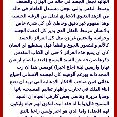
النباتيه تجعل الجسد في حاله من الهزال والضعف
وضبط النفس والتي تجعل مستبدل الطعام في حاله
من الزهد الدنيوي الاجباري ليقلل من الرغبه الجنسيه
وهذا مفهوم غير دقيق وخاطئ لأن كل شيء خاص
بالانسان مرتبط بالعقل الذي يدير كل اعضاء الجسد
وحواسه والجنس غريزه مثل كل الغرائز بالجسد
كالألم والشعور بالجوع والظمأ فهل يستطيع اي انسان
كان ان يمنع هذه الغرائز ؟ حتي ان الكتاب المقدس
ذكرها صريحه عن السيد المسيح (فبعد ما صام اربعين
نهارا واربعين ليلة (جاع اخيرا) )ومعني هذا ان رب
المجد ذاته وبرغم آلوهيته كان لجسده الانساني احتياج
غذائي فمن صاحب الافكار الادعائيه التي تريد ان تضع
ابناء الملك في تجارب واظهار تعاليم المسيحيه بانها
وصايا مريرة وتناسي بعض كارهي الحياه ان السيد
المسيح قال(واما انا فقد اتيت لتكون لهم حياة وليكون
لهم افضل) واما الذي هو اجير وليس راعيا ,الذي