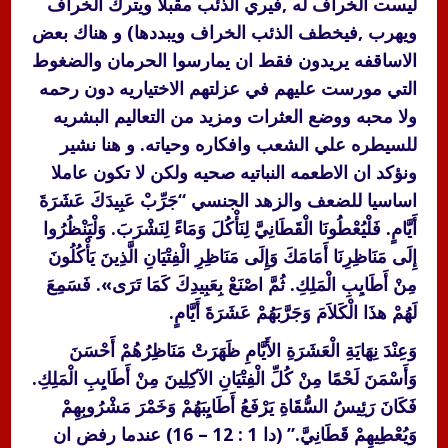
ليست الخراف له ,فيري الذئب مقبلا ويترك الخراف
ويهرب ,فيخطف الذئب الخراف ويبددها) و هناك بعض
الاساقفه يريدون فقط ان يمارسوا الحرمان والضغوط
التي مورست عليهم في عزلتهم الاختياريه دون رحمه
ولا محبه ووضع العثرات ومزيد من التعاليم البشريه
للسيطره علي الشعب وافكاره وحياته. و هنا نشير
ونؤكد ان الاطعمه النباتيه صحيه ولكن لا تكون عاملا
اساسيا للضعف والزهد الجنسي “جَرِّبْ عَبِيدَكَ عَشَرَةَ
أَيَّامٍ. فَلْيُعْطُونَا الْقَطَانِيَّ لِنَأْكُلَ وَمَاءً لِنَشْرَبَ. وَلْيَنْظُرُوا
إِلَى مَنَاظِرِنَا أَمَامَكَ وَإِلَى مَنَاظِرِ الْفِتْيَانِ الَّذِينَ يَأْكُلُونَ
مِنْ أَطَايِبِ الْمَلِكِ. ثُمَّ اصْنَعْ بِعَبِيدِكَ كَمَا تَرَى». فَسَمِعَ
لَهُمْ هذَا الْكَلاَمَ وَجَرَّبَهُمْ عَشَرَةَ أَيَّامٍ.
وَعِنْدَ نِهَايَةِ الْعَشَرَةِ الأَيَّامِ ظَهَرَتْ مَنَاظِرُهُمْ أَحْسَنَ
وَأَسْمَنَ لَحْمًا مِنْ كُلِّ الْفِتْيَانِ الآكِلِينَ مِنْ أَطَايِبِ الْمَلِكِ.
فَكَانَ رَئِيسُ السُّقَاةِ يَرْفَعُ أَطَايِبَهُمْ وَخَمْرَ مَشْرُوبِهِمْ
وَيُعْطِيهِمْ قَطَانِيَّ.” (دا 1 : 12 – 16) عندما رفض ان