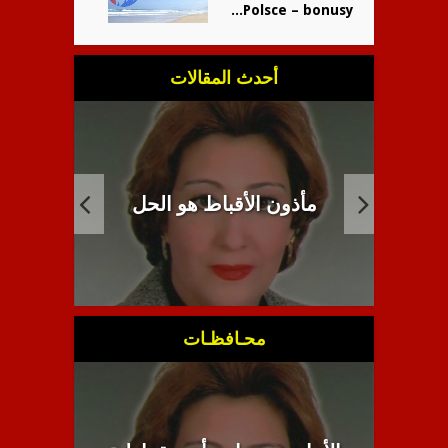
Polsce – bonusy...
أحدث المقالات
 ــ
مأذون الأقباط هو الحل
انب
دنى
محـافظـات