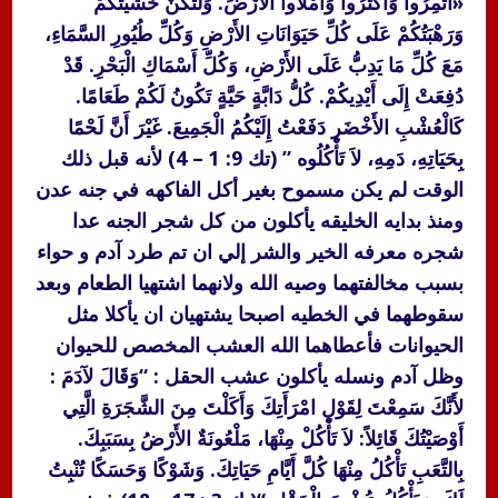
«أَثْمِرُوا وَاكْثُرُوا وَامْلأُوا الأَرْضَ. وَلْتَكُنْ خَشْيَتُكُمْ
وَرَهْبَتُكُمْ عَلَى كُلِّ حَيَوَانَاتِ الأَرْضِ وَكُلِّ طُيُورِ السَّمَاءِ،
مَعَ كُلِّ مَا يَدِبُّ عَلَى الأَرْضِ، وَكُلِّ أَسْمَاكِ الْبَحْرِ. قَدْ
دُفِعَتْ إِلَى أَيْدِيكُمْ. كُلُّ دَابَّةٍ حَيَّةٍ تَكُونُ لَكُمْ طَعَامًا.
كَالْعُشْبِ الأَخْضَرِ دَفَعْتُ إِلَيْكُمُ الْجَمِيعَ. غَيْرَ أَنَّ لَحْمًا
بِحَيَاتِهِ، دَمِهِ، لاَ تَأْكُلُوه ” (تك 9: 1 – 4) لأنه قبل ذلك
الوقت لم يكن مسموح بغير أكل الفاكهه في جنه عدن
ومنذ بدايه الخليقه يأكلون من كل شجر الجنه عدا
شجره معرفه الخير والشر إلي ان تم طرد آدم و حواء
بسبب مخالفتهما وصيه الله ولانهما اشتهيا الطعام وبعد
سقوطهما في الخطيه اصبحا يشتهيان ان يأكلا مثل
الحيوانات فأعطاهما الله العشب المخصص للحيوان
وظل آدم ونسله يأكلون عشب الحقل : “وَقَالَ لآدَمَ :
لأَنَّكَ سَمِعْتَ لِقَوْلِ امْرَأَتِكَ وَأَكَلْتَ مِنَ الشَّجَرَةِ الَّتِي
أَوْصَيْتُكَ قَائِلاً: لاَ تَأْكُلْ مِنْهَا، مَلْعُونَةٌ الأَرْضُ بِسَبَبِكَ.
بِالتَّعَبِ تَأْكُلُ مِنْهَا كُلَّ أَيَّامِ حَيَاتِكَ. وَشَوْكًا وَحَسَكًا تُنْبِتُ