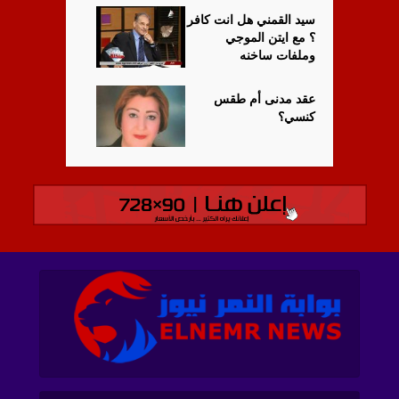
سيد القمني هل انت كافر
؟ مع ايتن الموجي
وملفات ساخنه
عقد مدنى أم طقس
كنسي؟