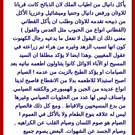
يأكل دانيال من اطياب الملك لان الذبائح كانت قربانا
للاوثان ورفض دانيال وحننيا وميشائيل وعزريا الأكل
من ذبيحه تقدمه للاوثان وطلب ان يأكل القطاني
(القطاني انواع من الحبوب مثل العدس والفول )
معني ذلك ان البقول لا تفعل ما يدعيه رجال الكهنوت
كون انها تسبب الزهد وغيره من هراء تم زراعته في
عقول المغيبين .وهذا ايضا لا يؤكد مطلقا ان السيد
المسيح او الآباء الاوائل كانوا يتناولون اطعمه نباتيه بعد
الصيامات او يؤكد الطبخ بالزيت من عدمه ! الصيام
اصبح استبدالا للاطعمه بدلا من الانقطاع فاصبح لدينا
انواع عديده من الجبن و الهمبورجر والكفته الصيامي
واصناف ليس لها عدد من الحلويات الصيامي وغيرها
من بدع المسيحيين والاقباط . ومع كل ذلك فالصيام
ليس له علاقه بنوع الطعام ولا بالأكل في العموم !
الصيام هو صوم اللسان وصيام القلب عن الكراهيه ,
وصيام الجسد عن الشهوات. البعض يصوم جميع