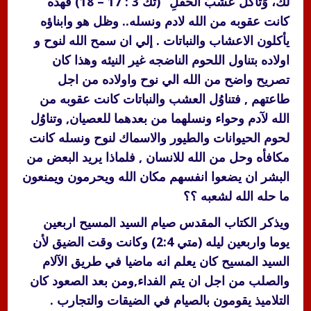
لَكَ، وَتَأْكُلُ عُشْبَ الْحَقْلِ “(تك 3 : 17 – 18) فهذه
كانت عقوبه من الله لادم ونسله.. وظل هو وابناؤه
يأكلون الاعشاب والنباتات . إلي ان سمح الله لنوح و
اولاده بتناول اللحوم الناضجه غير النيئه وهذا كان
تصريح واضح من الله الي نوح واولاده من اجل
طاعتهم , فتناوُل العشب والنباتات كانت عقوبه من
الله لآدم وحواء ونسلهما من بعدهما للعصيان, وتناوُل
لحوم الحيوانات والطيور والاسماك لنوح ونسله كانت
مكافأه وحل من الله للانسان , فلماذا يريد البعض من
البشر ان يضعوا انفسهم مكان الله ويحرمون ويمنعون
ما حله الله لشعبه ؟؟
ويذكر الكتاب المقدس صيام السيد المسيح اربعين
يوما واربعين ليله (متي 2:4) وكانت وقت الضيق لأن
السيد المسيح كان يعلم انه ماضيا في طريق الآلام
والصلب من اجل ان يتم الفداء,ومن بعد الصعود كان
التلاميذ يقومون بالصيام في الضيقات والتجارب .