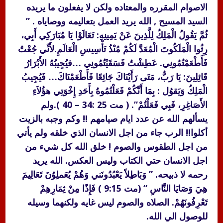
الاصوام المقرره والمعتاده ولكن لا يفعلون ما يريده
السيد المسيح , الله يريد العمل بتعاليمه ووصاياه . ”
ثُمَّ يَقُولُ الْمَلِكُ لِلَّذِينَ عَنْ يَمِينِهِ: تَعَالَوْا يَا مُبَارَكِي أَبِي،
رِثُوا الْمَلَكُوتَ الْمُعَدَّ لَكُمْ مُنْذُ تَأْسِيسِ الْعَالَمِ.لأَنِّي جُعْتُ
فَأَطْعَمْتُمُونِي. عَطِشْتُ فَسَقَيْتُمُونِي …فيُجِيبُهُ الأَبْرَارُ
قَائِلِينَ: يَا رَبُّ، مَتَى رَأَيْنَاكَ جَائِعًا فَأَطْعَمْنَاكَ… فَيُجِيبُ
الْمَلِكُ وَيَقوُل : بِمَا أَنَّكُمْ فَعَلْتُمُوهُ بِأَحَدِ إِخْوَتِي هؤُلاَءِ
الأَصَاغِرِ، فَبِي فَعَلْتُمْ”. ( مت 25 :34 – 40 ).ولم
يسألهم الله عن عدد ايام صيامهم !! وكم وجبه بالزيت
أكلوا!! الرب جاء من اجل الانسان الذي خلقه ولم يأتي
من اجل الطقوس والصوم ! خلق الله كل شيء من
اجل الانسان حتي الكتاب وليس العكس. الله يريد
رحمه لا ذبيحه. ” وَبَاطِلاً يَعْبُدُونَني وَهُمْ يُعَملِوُنَ تَعَالِيمَ
هِيَ وَصَايَا النَّاسِ ” (مت 9:15 ) فَإِذًا مِنْ ثِمَارِهِمْ
تَعْرِفُونَهُمْ. الصلاه والصوم ليس غايه ولكنهما وسيله
للوصول الي الله.