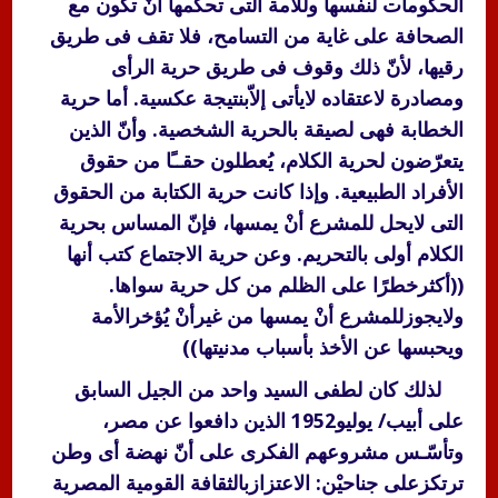
الحكومات لنفسها وللأمة التى تحكمها أنْ تكون مع
الصحافة على غاية من التسامح، فلا تقف فى طريق
رقيها، لأنّ ذلك وقوف فى طريق حرية الرأى
ومصادرة لاعتقاده لايأتى إلاّبنتيجة عكسية. أما حرية
الخطابة فهى لصيقة بالحرية الشخصية. وأنّ الذين
يتعرّضون لحرية الكلام، يُعطلون حقــًا من حقوق
الأفراد الطبيعية. وإذا كانت حرية الكتابة من الحقوق
التى لايحل للمشرع أنْ يمسها، فإنّ المساس بحرية
الكلام أولى بالتحريم. وعن حرية الاجتماع كتب أنها
((أكثرخطرًا على الظلم من كل حرية سواها.
ولايجوزللمشرع أنْ يمسها من غيرأنْ يُؤخرالأمة
ويحبسها عن الأخذ بأسباب مدنيتها))
لذلك كان لطفى السيد واحد من الجيل السابق
على أبيب/ يوليو1952 الذين دافعوا عن مصر،
وتأسّـس مشروعهم الفكرى على أنّ نهضة أى وطن
ترتكزعلى جناحيْن: الاعتزازبالثقافة القومية المصرية