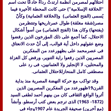
احتلالهم لمصرمن أنظمة ارتدتْ رداءً خادعًا تحت اسم
“الخلافة الإسلامية”) حتى كانت المحطة الأخيرة فيما
يُسمى (الفتح العثمانى) و(الخلافة العثمانية) وكأنّ
مصر(شقة مغلقة) طوال عمرتاريخها وتنتظرمن
(يفتحها) وكان هذا (الفتح العثمانى) من أسوأ أشكال
الاحتلال، كما أجمع على ذلك المؤرخون الذين رفضوا
وضع عقولهم داخل أية قوالب، إلى أنْ حدث الانعتاق
فى عصرمحمد على بظهورعدد من المفكرين
المصريين الذين رفعوا راية التنوير، ورفض كل الغزاة
والمحتلين، لا الإنجليز ولا العثمانيين، فى رد على
مصطفى كامل المنحازللاحتلال العثمانى.
وقد تواكب مع حركة النهضة المصرية منذ بداية
القرن19ظهورعدد من المفكرين المصريين الذين
أثروا الواقع الثقافى كان من بينهم أحمد لطفى السيد
(1872- 1963) الذى ترجم بعض كتب أرسطو. وأنشأ
(مع آخرين) صحيفة الجريدة عام 1907وجاء فى