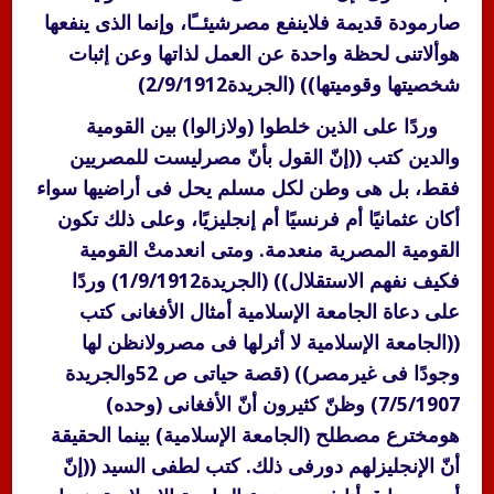
صارمودة قديمة فلاينفع مصرشيئــًا، وإنما الذى ينفعها
هوألاتنى لحظة واحدة عن العمل لذاتها وعن إثبات
شخصيتها وقوميتها)) (الجريدة2/9/1912)
وردًا على الذين خلطوا (ولازالوا) بين القومية
والدين كتب ((إنّ القول بأنّ مصرليست للمصريين
فقط، بل هى وطن لكل مسلم يحل فى أراضيها سواء
أكان عثمانيًا أم فرنسيًا أم إنجليزيًا، وعلى ذلك تكون
القومية المصرية منعدمة. ومتى انعدمتْ القومية
فكيف نفهم الاستقلال)) (الجريدة1/9/1912) وردًا
على دعاة الجامعة الإسلامية أمثال الأفغانى كتب
((الجامعة الإسلامية لا أثرلها فى مصرولانظن لها
وجودًا فى غيرمصر)) (قصة حياتى ص 52والجريدة
7/5/1907) وظنّ كثيرون أنّ الأفغانى (وحده)
هومخترع مصطلح (الجامعة الإسلامية) بينما الحقيقة
أنّ الإنجليزلهم دورفى ذلك. كتب لطفى السيد ((إنّ