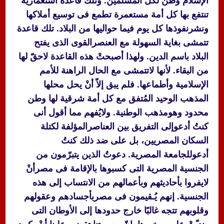
الإسلام وطن لكل المسلمين. وتلك قاعدة استعمارية
تنتفع بها كل أمة مستعمرة تطمع فى توسيع أملاكها
ونشرنفوذها كل يوم فيما حواليها من البلاد. تلك قاعدة
تتمشى بغاية السهولة مع العنصرالقوى الذى يفتح
البلاد باسم الدين. ولهذا أصبحتْ هذه القاعدة لاحقّ لها
من البقاء. لأنها لاتتمشى مع الحال الراهنة للأمم
الإسلامية وأطماعها. فلم يبق إلاّ أنْ يحل محلها
المذهب الوحيد المُتفق مع كل أمة شرقية لها وطن
محدود وهومذهب الوطنية. ولايُفهم مما أقول أنى
كنتُ أدعوإلى التفريق بين العناصرالمؤلفة لكتلة
السكان المصريين، بل على ضد ذلك كنتُ
أدعوللجامعة المصرية. دعوتُ الذين يتبرّمون من
الجنسية المصرية التى كسبوها بالإقامة فى مصرأنْ
لايفروا بأحاديثهم وبأعمالهم من الانتساب إلى هذه
الجنسية. إنهم يُـقيمون فى مصربأجسادهم وعقولهم
وقلوبهم تتجه غالبًا خارج حدودها إلى الأوطان التى