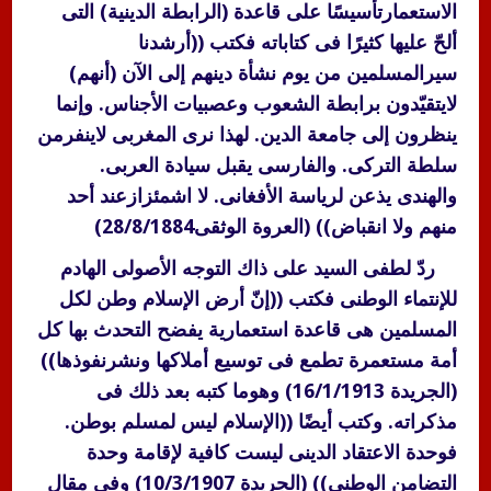
الاستعمارتأسيسًا على قاعدة (الرابطة الدينية) التى
ألحّ عليها كثيرًا فى كتاباته فكتب ((أرشدنا
سيرالمسلمين من يوم نشأة دينهم إلى الآن (أنهم)
لايتقيّدون برابطة الشعوب وعصبيات الأجناس. وإنما
ينظرون إلى جامعة الدين. لهذا نرى المغربى لاينفرمن
سلطة التركى. والفارسى يقبل سيادة العربى.
والهندى يذعن لرياسة الأفغانى. لا اشمئزازعند أحد
منهم ولا انقباض)) (العروة الوثقى28/8/1884)
ردّ لطفى السيد على ذاك التوجه الأصولى الهادم
للإنتماء الوطنى فكتب ((إنّ أرض الإسلام وطن لكل
المسلمين هى قاعدة استعمارية يفضح التحدث بها كل
أمة مستعمرة تطمع فى توسيع أملاكها ونشرنفوذها))
(الجريدة 16/1/1913) وهوما كتبه بعد ذلك فى
مذكراته. وكتب أيضًا ((الإسلام ليس لمسلم بوطن.
فوحدة الاعتقاد الدينى ليست كافية لإقامة وحدة
التضامن الوطنى)) (الجريدة 10/3/1907) وفى مقال