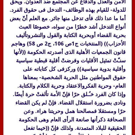
الأمن والعدل والدفاع عن المجتمع ضد العدوان. ويحق
للدولة- للقيام بهذه الوظائف- التدخل فى حقوق الفرد.
أما ما عدا ذلك فأى تدخل منها جائر. مع العلم أنّ بعض
أنواع التدخل أشد خطرًا من سواه، خصوصًا العبث
بحرية القضاء أوبحرية الكتابة والقول والنشروتأليف
الأحزاب)) (المنتخبات ج1ص 106، ج2 ص 58) وهاجم
قانون الجمعيات الأهلية الذى أصدرته الحكومة ((لأنها
سنـّتْ تمثيل الأقليات وفرضتْ أقلية قبطية سياسية
وأقلية بدوية سياسية)) وركزفى كل كتاباته على
حقوق المواطنين مثل الحرية الشخصية- بمعناها
العام- وحرية الفكروالاعتقاد وحرية الكلام والكتابة.
وإذا كان الفرد خـُـلق حرًا فإنّ الأمة تألفتْ حرة أيضًا.
ونادى بضرورة استقلال القضاء. فإنْ لم يكن القضاء
حرًا ومستقلا فمصالحنا همل وحريتنا هراء. وعن
الصحافة ذكرأنها صانعة الرأى العام وهى الحكومة
الحقيقية للبلاد المتمدنة. ولذلك فإنّ ((خيما تفعل