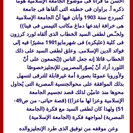
أحسن ما قرأنا فى موضوع الجامعة الإسلامية هوما
ذكره أ. براوان فى خطبته التى ألقاها فى جامعة
كمبردج سنة 1903 وأبان فيها أنّ الجامعة الإسلامية
هى خرافة ابتدعها دماغ مكاتب التيمس فى فينا))
ولخـّـص لطفى السيد الخطاب الذى ألقاه لورد كرزون
فى كلية (عليكره) فى شهرمايو1901 مشيرًا فيه إلى
فوائد الدين الإسلامى. وعلق لطفى السيد على ذلك
الخطاب قائلا إنه جعل الناس ((يُجمعون على أنّ
اللورد أراد أنْ يُصوّرالمصريين للإنجليزخصوصًا
ولأوروبا عمومًا بصورة أمة غيرقابلة للترقى لتسهل
بذلك الموافقة على محوالجنسية المصرية التى يُحاول
محوها منذ عاميْن لذلك قصد تجسيم الجامعة
الإسلامية وعزا لها ماعزا)) (قصة حياتى- من ص49-
51) ولهذا كان لطفى السيد مع فكرة (الجامعة
المصرية) لمواجهة فكرة (الجامعة الإسلامية)
وعن موقفه من توفيق الذى طرد الإنجليزوالده