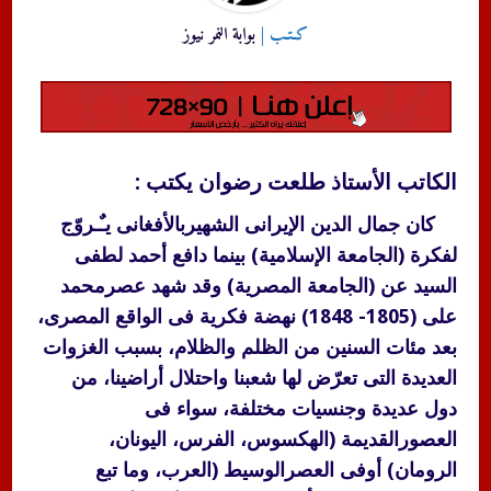
كـتـب |
بوابة النمر نيوز
الكاتب الأستاذ طلعت رضوان يكتب :
كان جمال الدين الإيرانى الشهيربالأفغانى يـٌـروّج
لفكرة (الجامعة الإسلامية) بينما دافع أحمد لطفى
السيد عن (الجامعة المصرية) وقد شهد عصرمحمد
على (1805- 1848) نهضة فكرية فى الواقع المصرى،
بعد مئات السنين من الظلم والظلام، بسبب الغزوات
العديدة التى تعرّض لها شعبنا واحتلال أراضينا، من
دول عديدة وجنسيات مختلفة، سواء فى
العصورالقديمة (الهكسوس، الفرس، اليونان،
الرومان) أوفى العصرالوسيط (العرب، وما تبع