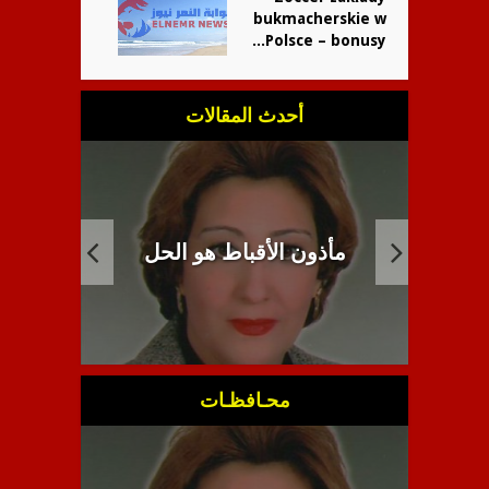
bukmacherskie w
Polsce – bonusy...
أحدث المقالات
 ــ
مأذون الأقباط هو الحل
انب
دنى
محـافظـات