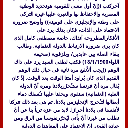
آخركتب ((إنّ أول معنى للقومية هوتحديد الوطنية
المصرية والاحتفاظ بها والغيرة عليها غيرة التركى
على وطنه والإنجليزى على قوميته)) وأوضح ضرورة
الاعتماد على الذات، فكان بذلك يرد على
الأفكارالمطروحة آنذاك، خاصة مصطفى كامل الذى
كان يرى ضرورة الارتباط بالدولة العثمانية. وطالب
ببقاء الصلة بين عابدين/ ويلزقوية (صحيفة
اللواء18/1/1900) فكتب لطفى السيد يرد على ذاك
الوهم ((يجب ألاّنقع مرة ثانية فى حبال ذلك الوهم
القديم الذى كان يُراود أمتنا الوقت بعد الوقت. إذْ كان
يُقال مرة أنّ فرنسا ستـُحرّربلادنا ومرة أنّ الدولة
العلية (العثمانية) ستقوى وبحقنا عليها تـُسفك دماء
أبطالها لتـُخرج الإنجليزمن بلادنا. ثم هى بعد ذلك تتركنا
لأنفسنا فى بلادنا أحرارًا. لابد من عزة تربأ بنا عن أنْ
نطلب من غيرنا أنْ يأتى ليُحرّرنفوسنا من الرق ومن
عبادة القوى. إنّ الاعتماد على المعاهدات الدولية