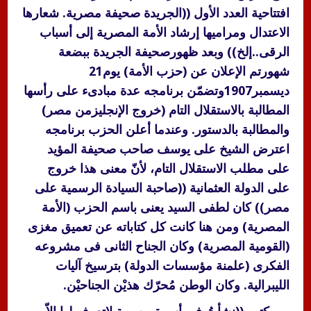
افتتاحية العدد الأول ((الجريدة صحيفة مصرية. شعارها
الاعتدال ومراميها إرشاد الأمة المصرية إلى أسباب
الرقى..إلخ)) وبعد ظهورصحيفة الجريدة ببضعة
شهورتم الإعلان عن (حزب الأمة) يوم21
ديسمبر1907وتضمّن برنامجه عدة مبادىء على رأسها
المطالبة بالاستقلال التام (خروج الإنجليزمن مصر)
والمطالبة بالدستور. وعندما أعلن الحزب برنامجه
اعترض الشيخ على يوسف صاحب صحيفة المؤيد
على مطلب الاستقلال التام، لأنّ معنى هذا خروج
على الدولة العثمانية ((صاحبة السيادة الرسمية على
مصر)) كان لطفى السيد يعنى باسم الحزب (الأمة
المصرية) ومن هنا كانت كل كتاباته عن تعميق مغزى
(القومية المصرية) وكان الجناح الثانى فى مشروعه
الفكرى (علمنة مؤسسات الدولة) بترسيخ آليات
الليبرالية. وكان الوطن مُحرّك هذيْن الجناحيْن.