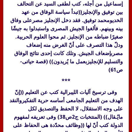
إسماعيل من أجله، كتب لطفى السيد عن التحالف
بين توفيق والإنجليز((تبدأ سياسة الوفاق من عهد
الخديومحمد توفيق. فقد دخل الإنجليز مصرعلى وفاق
بينه وبينهم. فألغوا الجيش المصرى واستبدلوا به جيشًا
صغيرًا ضباطه من الإنجليز. ثم محوا العلوم الحربية.
ودلّ هذا التصرف على أنّ الغرض منه إضعاف
مصربإضعاف الجيش. وتلك كانت إحدى نتائج الوفاق
والتسليم للإنجليزبعمل ما يُريدون)) (قصة حياتى-
ص61)
***
وفى ترسيخ آليات الليبرالية كتب عن التعليم ((إنّ
الهدف من التعليم الجامعى أساسه حرية التفكيروالنقد
على وجه الاستقلال، لا الحفظ والتصديق لكل
مايُـقال)) (المنتخبات ج2ص38) وفى تعريفه لمفهوم
الدولة كتب أنّ لها ((وظائف محدّدة هى الحفاظ على