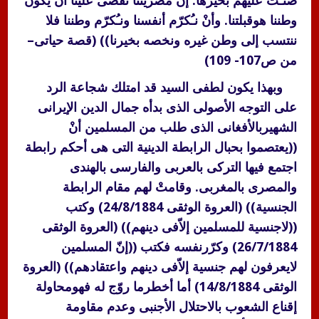
ضنـّتْ عليهم بخيرها. إنّ مصريتنا تقضى علينا أنْ يكون
وطننا هوقبلتنا. وأنْ نـُكرّم أنفسنا ونـُكرّم وطننا فلا
ننتسب إلى وطن غيره ونخصه بخيرنا)) (قصة حياتى–
من ص107- 109)
وبهذا يكون لطفى السيد قد امتلك شجاعة الرد
على التوجه الأصولى الذى بدأه جمال الدين الإيرانى
الشهيربالأفغانى الذى طلب من المسلمين أنْ
((يعتصموا بحبال الرابطة الدينية التى هى أحكم رابطة
اجتمع فيها التركى بالعربى والفارسى بالهندى
والمصرى بالمغربى. وقامتْ لهم مقام الرابطة
الجنسية)) (العروة الوثقى 24/8/1884) وكتب
((لاجنسية للمسلمين إلاّفى دينهم)) (العروة الوثقى
26/7/1884) وكرّرنفسه فكتب ((إنّ المسلمين
لايعرفون لهم جنسية إلاّفى دينهم واعتقادهم)) (العروة
الوثقى 14/8/1884) أما أخطرما روّج له فهومحاولة
إقناع الشعوب بالاحتلال الأجنبى وعدم مقاومة