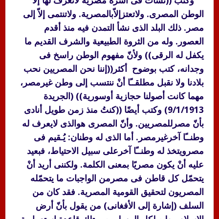
وكتب ((نشأتُ فى أسرة مصرية لاتعرف لها إلاّ
الوطن المصرى. ولاتعتزإلاّبالمصرية. ولاتنتمى إلاّ إلى
مصر. ذلك البلد الذى نشأ التمدن فيه منذ أقدم
العصور. وله من الثروة الطبيعية والشرف القديم ما
يكفل له الرقى)) ولأنّ مفهوم الوطن راسخ فى
وجدانه، كتب بوضوح أكثر((إننا نحن المصريين نحب
بلادنا ولا نقبل مطلقــًا أنْ ننتسب إلى وطن غيرمصر،
مهما كانت أصولنا حجازية أوسورية)) (الجريدة
9/1/1913) وكتب أيضًا ((كنتُ منذ زمن طويل أنادى
بأنّ مصرللمصريين. وأنّ المصرى هوالذى لايعرف له
وطنــًا آخرغيرمصر. أما الذى له وطنان: يُـقيم فى
مصرويتخذ له وطنــًا آخرعلى سبيل الاحتياط، فبعيد
عليه أنْ يكون مصريًا بمعنى الكلمة. ولكننى أريد أنْ
يتحمّل كل قاطن فى مصرمن الواجبات ما يتحمّله
المصريون لتحقيق القومية المصرية. فقد كان من
السلف (إشارة إلى الأفغانى) من يقول بأنّ أرض