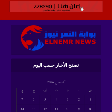
تصفح الأخبار حسب اليوم
أغسطس 2026
س
د
ن
ث
أرب
خ
ج
7
6
5
4
3
2
1
14
13
12
11
10
9
8