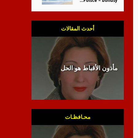
Polsce – bonusy...
أحدث المقالات
مأذون الأقباط هو الحل
انبطاح الل
محـافظـات