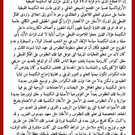
إن الانقطاع الذى دام قرابة الـ 15 قرناً و الذى عزلت فيه الكنيسة القبطية
الأرثوذكسية نفسها عن المجتمع المسيحي العالمي و الذى عانت منه الكنيسة القبطية
خاصة على مستوى التعليم اللاهوتي و العقائدي و هو ما أدى إلى انغلاق وتردى الفكر
القبطي إلى الدرك الأسفل من الانحصار الإدراكي للمعنى الحقيقى للنص الكتابي خاصة
و انه قد تم فى تلك الفترة الزمنية ظهور أشباه المعلمين و أنصاف الكاريزمات داخل
الكنيسة هؤلاء اللذين جعلوا اللاهوت القبطي خرائب أبائية لا تمت لتراث الآباء بأى
صلة و تبنت الكنيسة سياسة الإلهاء الروحي مع الشعب لضمان الولاء و السيطرة و عدم
الخروج عن القطيع فكان أن تم تعظيم منظومة الطقوس فى عهد البابا شنودة الثالث و
كان لابد من تنظيم الفعاليات الدينية التى تتوغل فيها تلك الطقوس على الفكر القبطى و
خلق كوادر كاريزمية جديدة يلتف حولها الناس فكان أن تم الدفع بالعديد من خريجي
الكلية الإكليريكيه و الشمامسة داخل الخدمة فى مختلف الكنيسة و كان يفترض أن
هذه الكوادر تكون مهمتها التعليم و التنوير الديني و محاولة إخراج الكنيسة من ثباتها
العقيدى و لكن بدلا من هذا تولت تلك الكوادر خلق و توسيع طقوس جديدة
داخل الكنيسة و تنظيم المحافل مثل النهضات و الاجتماعات الروحية التى يتم فيها
ممارسة تلك الطقوس بعيداً عن اللوتورجيا الأصلية فى الكنيسة و خلق لوتورجيا جديدة
موازية و لأن الطقوس تعتمد فى الأصل على الألحان الكنسية فقد تم الاهتمام بتفريخ
تلك الأصوات العذبة التى يتم انتقائها من الريف و القرى و لتنتظم فى العديد من
المعاهد المتخصصة فى تعليم تلك الطقوس و الألحان مثل معهد ديدموس الضرير. و قد
واكبت حركة تفريخ مرتلين جدد فى الكنيسة ثورة فى تصدير تلك الألحان عن طريق
طبع و توزيع و إنتاج سلاسل من شرائط الكاسيت التى كانت منتشرة فى ذلك الوقت،
و قد خلت تلك السلاسل فى بدايتها من أى سلسلة للتعليم باستثناء عظة الأربعاء التى