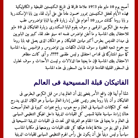
أصبح يوم 10 مايو عام 1973 علامة فارقة فى تاريخ الكنيستين القبطية و الكاثوليكية
فهذه الأيام تحتفل الكنيستين بمرور خمسون عاماً على على أول لقاء بين بابا الإسكندرية
و بابا روما كذلك مرور 10 أعوام على أول زيارة قام بها البابا تواضروس عقب
جلوسه على الكرسى المرقسى و سوف يقوم البابا السكندرى بزيارة الفاتيكان فى 10 مايو
للاحتفال بتلك المناسبة و ما أعلن تواضرس نفسه انه سيتم عقد لقاء كبير بين البابويين
فى ميدان القديس بطرس أكبر ميادين الفاتيكان و هو المكان الذى يصلى فيه بابا روما
مع جموع شعبه الغفيرة و سوف تتبادل الكلمات بين تواضروس و فرانسيس بهذه المناسبة
كما سيتم المشاركة فى قداس احتفالى و ليس طقسى ؟؟؟؟. و أى كانت مظاهر
الاحتفال بتلك المناسبة فإن ما يعنينا هنا الدلالات و ليست الأحداث و سوف نحاول
فى السطور القليلة القادمة قراءة ما بين السطور فى هذه المناسبة
الفاتيكان قبلة المسيحية فى العالم
شئنا أم أبينا فإن واقع الأمر يفضى إلى أن العالم يدار من قبل الكرسى البطرسى فى
الفاتيكان و أن بابا روما يعتبر رئيس مجلس إدارة العالم سياسياً و هو الكيان الذى يندرج
تحته كل الكيانات السياسية فى العالم و مع هبوب رياح تغيرات كبيرة فى العالم أصبحت
هناك إرادة سياسية عالمية لتسيس كل القيادات الدينية داخل الهيكل التنظيمى السياسى
فى العالم و ما يعنينا فى هذا المقام هو الغربلة التى تحدث فى القيادات الدينية المسيحية فى
العالم و التى يتم من خلالها إعادة هيكلة كل تلك القيادات ووضعها فى مكانها المناسب
سياسياً و ليس دينياً على أن يكون على رأس الهرم التنظيمى السياسى للقيادات الدينية