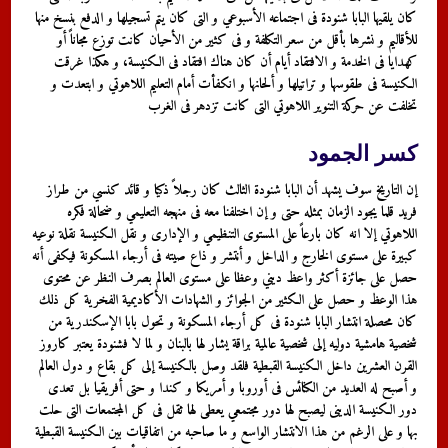
كان يلقيها البابا شنودة فى اجتماعه الأسبوعي و التى كان يتم تسجيلها و الدفع بنسخ منها
للأقاليم و نشرها بأقل من سعر التكلفة و فى كثير من الأحيان كانت توزع مجاناً أو
كهدايا فى الخدمة و الافتقاد أيام أن كان هناك افتقاد فى الكنيسة، و هكذا غرقت
الكنيسة فى طقوسها و تراتيلها و ألحانها و انكفأت أمام التعليم اللاهوتي و ابتعدت و
تخلفت عن حركة التنوير اللاهوتي التى كانت تزدهر فى الغرب
كسر الجمود
إن التاريخ سوف يشهد أن البابا شنودة الثالث كان رجلاً ذكيا و قائد كنسي من طراز
فريد قلما يجود الزمان بمثله حتى و إن اختلفنا معه فى منهجه التعليمي و ضحالة فكره
اللاهوتي إلا انه كان بارعاً على المستوى التنظيمي و الإدارى و نقل الكنيسة نقلة نوعيه
كبيرة على مستوى الخارج و الداخل و أنتشر و ذاع صيته فى أرجاء المسكونة فيكفى أنه
حصل على جائزة أكثر واعظ ديني وعظا على مستوى العالم بصرف النظر عن محتوى
هذا الوعظ و حصل على الكثير من الجوائز و الشهادات الأكاديمية الفخرية كل ذلك
كان محصلة انتشار البابا شنودة فى كل أرجاء المسكونة و تحول بابا الإسكندرية من
شخصية هامشية دوليه إلى شخصية عالمية براقة يشار لها بالبنان و لما لا فشنودة يعتبر كاروز
القرن العشرين داخل الكنيسة القبطية فلقد وصل بالكنيسة إلى كل بقاع و دول العالم
و أصبح له العديد من الكنائس فى أوروبا و أمريكا و كندا و حتى أفريقيا بل تعدى
دور الكنيسة الدينى ليصبح لها دور مجتمعي يعطى لها ثقل فى كل المجتمعات التى حلت
بها و على الرغم من هذا الانتشار الواسع و ما صاحبه من اتفاقيات بين الكنيسة القبطية