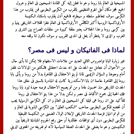
المسيحية فى العالم بابا روما و هو ما فطن إليه كل القادة المسيحيين فى العالم و هرول
الجميع لحجز مكان أعلى الهرم التنظيمى بالقرب من الكرسى البطرسى فمن يقترب من هذا
الكرسى سوف تتعاظم سلطته و سيطرته فالجميع أذن يقترب باستثناء الكنيسة
الأرثوذكسية الروسية أكبر الكنائس الأرثوذكسية فى العالم نظرا للخلاف التاريخى بينها و
بين كرسى روما و هذا الخلاف يعتبر حلقة كبيرة من حلقات الصراع بين الشرق و
الغرب و الذى لا ينتظر أن يحل فى المدى القريب و سوف تكون لنا وقفه معه
لماذا فى الفاتيكان و ليس فى مصر؟
تثير زيارة البابا تواضروس الثاني العديد من علامات الاستفهام فلا يمكن لنا بأى حال
من الأحوال أن نتعامل مع الحدث على انه حدث احتفالي فالكثير من الدلالات تقفز
أمام وجوهنا و السؤال الرئيسى لماذا لم يتم الاحتفال فى القاهرة بدلاً من روما و يأتى بابا
روما إلى القاهرة خاصة ان بابا الاسكندرية كانت له المبادرة بالسبق فى خلق هذا
الحدث التاريخى منذ خمسون عاما و من ثم يصبح الاحتفال فرصه جيدة ليرد بابا روما
تلك المحبة إلى جموع الأقباط فى مصر و لكن بدلا من هذا يتم الاحتفال فى روما
للتأكيد على ان روما هى قبلة كل المسيحيين فى العالم و ان كل الكراسي الرسولية يجب
أن تخضع للكرسى البطرسى صاحب “الكعب العالى” بين الكراسي البابوية فى العالم و
من ثم تم انتهاز فرصة الحدث التاريخى لإعلان الولاء الضمنى من الكنيسة القبطية
للكرسى البطرسى دون أى توافقات عقائدية أو حتى رفع الحروم المتبادلة تاريخياً بين
الكنيستين و هو ما يضفى على الحدث الصفة السياسية لانه تم تفريغه من المحتوى الديني
له .