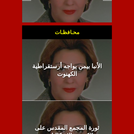
محـافظـات
الأنبا بيمن يواجه أرستقراطية
الكهنوت
ثورة المجمع المقدس على