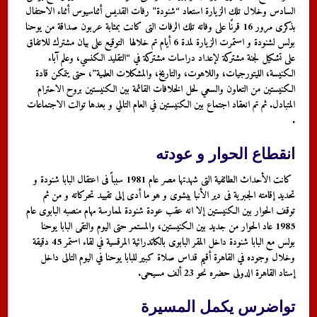
السادس وخلال تلك الزيارة استعاد “شنودة” رفات القديس أثناسيوس أثناء الاحتفال
بذكرى مرور 16 قرنًا على وفاته تلك الرفات التى كانت بمثابة عربون صداقة من يوحنا
بولس لشنودة و استمرت الزيارة لمدة 6 أيام تم خلالها التوقيع على بيان مشترك للاتفاق
على تشكيل لجنة مشتركة لإعداد دراسات مشتركة في “التقليد الكنسي، وعلم آباء
الكنيسة، الليتورجيات، واللاهوت، والتاريخ، والمشكلات العلمية”، حتى يتمكن قادة
الكنيستين من التعاون والسعي لحل الخلافات القائمة بين الكنيستين بروح الاحترام
المتبادل
.
ثم تم انعقاد اجتماع بين الكنيستين في العام التالي و بعدها توالت الاجتماعات
.
انقطاع الحوار و عودته
كانت الأحداث الطائفية التى شهدتها مصر عام 1981 سبباً فى اعتقال البابا شنودة و
تحديد إقامته الجبرية فى دير الأنبا بيشوى و هو ما أدى إلى تقييد تحركاته و من ثم
توقف الحوار بين الكنيستين إلا انه عقب عودة شنودة لممارسة مهام منصبه البابوى عام
1985 عاد الحوار من جديد بين الكنيستين، والمستمر حتى اليوم والتقى البابا يوحنا
بولس مع البابا شنودة داخل المقر البابوى بالكاتدرائية المرقسية في لقاء استمر 45 دقيقة
وخلال وجوده في القاهرة أقيم قداس صلاة كبير للبابا يوحنا في اليوم التالى داخل
إستاد القاهرة الدولى حضره نحو 23 ألف مسيحى
.
تواضرس يكمل المسيرة