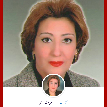
كـتـب |
د. مرفت النمر