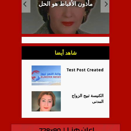
مئوية 
ل
انبطاح اللاهوت القبطي
ا
شاهد أيضا
Test Post Created
الكنيسة تبيح الزواج
المدنى