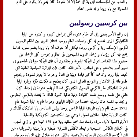
و العديد من المؤسسات الدولية الداعمة إلا ان شنودة كان يحلم بأن يكون على قدم
المساواة مع بابا روما و له نفس المقام
بين كرسيين رسوليين
إن واقع الأمر يفضى إلى أن مقام شنودة أقل بمراحل كبيرة و كثيرة عن البابا
الكاثوليكى الذى تخضع له كل زعامات العالم روحيا فشتان الفرق بين المقام الرسولى
لكرسى الإسكندرية و كرسى روما،ً فيكفى أن نعرف أن بابا روما ينظم سنويا قداسا
يجمع فيه كل رؤساء و زعماء الدول المسيحيين فى العالم و يحرص كل الزعماء على
حضور هذا القداس لنوال البركة البابوية و يعتقدون أن تلك البركة سببا فى نجاحهم فى
تسيير أمور بلادهم و على الجانب الأخر فلقد كانت تلك الدائرة السياسية العالمية التى
تحيط ببابا روما و تدعمه كأكبر قيادة دينية فى العالم و هو ما لا يتوفر لشنودة و يحجم
طموحاته فى الانتشار و التوسع العالمى الذى كان يطمح له فكانت فكرة زيارة البابا
شنودة للفاتيكان مقر الكرسي الرسولى الكاثوليكي فطالما لم ينجح شنودة فى إضفاء كيان
عالمي على نفسه ووضع نفسه كقيادة دينية عالمية كبيرة فلماذا لا يحتك بالكرسي البطرسى
و يجتذب لنفسه هالة رسوليه خصما من الكيان البابوى وهو ما قام به البابا شنودة عام
1973
حيث
قام بزيارة تاريخية للبابا الراحل يوحنا بولس السادس بابا الفاتيكان آنذاك و
كانت الزيارة بمثابة انطلاق الحوار الرسمي بين الكنيستين الكاثوليكية والقبطية
الأرثوذكسية لأول مرة، وذلك منذ مجمع خلقيدونية عام 451 الميلادي والذي تسبب
في انشقاق الكنائس المسيحية و ابتعاد الكنائس الشرقية القبطية والأرمينية والسريانية، عن
الشراكة مع الكنيستين الرومانية والبيزنطية والتقى شنودة خلال تلك الزيارة مع بولس