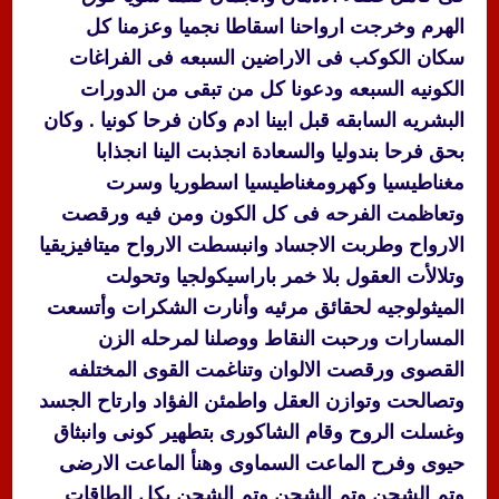
الهرم وخرجت ارواحنا اسقاطا نجميا وعزمنا كل
سكان الكوكب فى الاراضين السبعه فى الفراغات
الكونيه السبعه ودعونا كل من تبقى من الدورات
البشريه السابقه قبل ابينا ادم وكان فرحا كونيا . وكان
بحق فرحا بندوليا والسعادة انجذبت الينا انجذابا
مغناطيسيا وكهرومغناطيسيا اسطوريا وسرت
وتعاظمت الفرحه فى كل الكون ومن فيه ورقصت
الارواح وطربت الاجساد وانبسطت الارواح ميتافيزيقيا
وتلالأت العقول بلا خمر باراسيكولجيا وتحولت
الميثولوجيه لحقائق مرئيه وأنارت الشكرات وأتسعت
المسارات ورحبت النقاط ووصلنا لمرحله الزن
القصوى ورقصت الالوان وتناغمت القوى المختلفه
وتصالحت وتوازن العقل واطمئن الفؤاد وارتاح الجسد
وغسلت الروح وقام الشاكورى بتطهير كونى وانبثاق
حيوى وفرح الماعت السماوى وهنأ الماعت الارضى
وتم الشحن وتم الشحن وتم الشحن بكل الطاقات