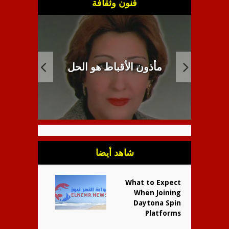
فنون وثقافة
مئوية 
ل
انبطاح اللاهوت القبطي
ا
شاهد أيضا
What to Expect
When Joining
Daytona Spin
Platforms