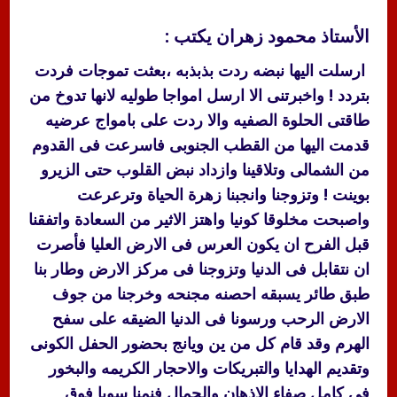
الأستاذ محمود زهران يكتب :
ارسلت اليها نبضه ردت بذبذبه ،بعثت تموجات فردت
بتردد ! واخبرتنى الا ارسل امواجا طوليه لانها تدوخ من
طاقتى الحلوة الصفيه والا ردت على بامواج عرضيه
قدمت اليها من القطب الجنوبى فاسرعت فى القدوم
من الشمالى وتلاقينا وازداد نبض القلوب حتى الزيرو
بوينت ! وتزوجنا وانجبنا زهرة الحياة وترعرعت
واصبحت مخلوقا كونيا واهتز الاثير من السعادة واتفقنا
قبل الفرح ان يكون العرس فى الارض العليا فأصرت
ان نتقابل فى الدنيا وتزوجنا فى مركز الارض وطار بنا
طبق طائر يسبقه احصنه مجنحه وخرجنا من جوف
الارض الرحب ورسونا فى الدنيا الضيقه على سفح
الهرم وقد قام كل من ين ويانج بحضور الحفل الكونى
وتقديم الهدايا والتبريكات والاحجار الكريمه والبخور
فى كامل صفاء الاذهان والجمال فنمنا سويا فوق