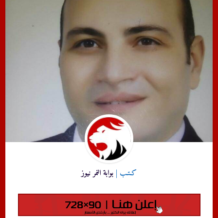
كـتـب |
بوابة النمر نيوز