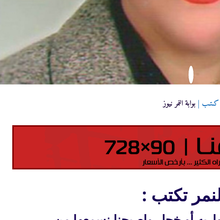
كـتـب |
بوابة النمر نيوز
نمر تكتب :
واربه أو خجل واصبحنا نسمعها من