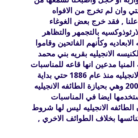
تي وان لم تخرج من الافواه
علنا , فقد خرج بعض الغوغاء
ارثوذوكسيه بالتجمهر والتظاهر
 الابعاديه وكأنهم الفاتحين وقاموا
كنيسه الانجيليه بقريه بني محمد
لمنيا مدعين انها قاعه للمناسبات
وبرغم ملكيتها للطائفه الانجيليه منذ عام 1886 حتي بداية
تاريخ النزاع عليها عام 2002 وهي بحيازة الطائفه الانجيليه
تخدمها ايضا في المناسبات
 الطائفه الانجيليه ليس لها شروط
نائسها بخلاف الطوائف الاخري ,