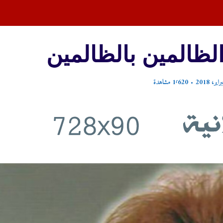
لظالمين بالظالمين
1٬620 مشاهدة