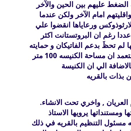
الضغط عليهم بين الحين والآخر
واقليتهم امام الآخر ولكن عندما
ارثوذوكس ورعاياها انقضوا علي
عددا رغم ان البروتستانت اكثر
ا لم تحظَ بدعم الفاتيكان و حمايته
!ومما يؤكد انه سيناريو متعمد ان مساحة الكنيسه 100 متر
اضافة الي ان الكنيسة
ن بذات بالقريه
العريان , واخري تحت الانشاء.
ا ومستنداتها يرويها الاستاذ
مسئول التنظيم بالقريه في ذلك