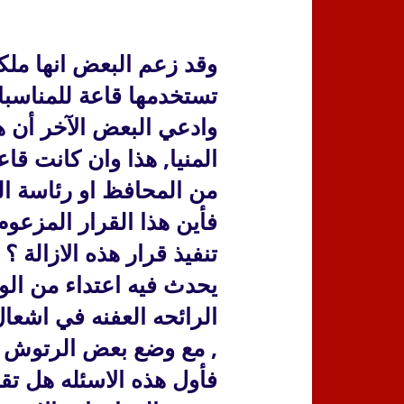
م
الأنبا بيمن يواجه أرستقراطية
ثورة ال
الكهنوت
الكهنة
وقد زعم ا
لبعض انها ملكا
تستخدمها قاعة للمناسبات
وادعي البعض الآخر أن ه
المنيا, هذا وان كانت قاع
من المحافظ او رئاسة الح
فأين هذا القرار المزعوم
تنفيذ قرار هذه الازالة 
يحدث فيه اعتداء من الو
الرائحه العفنه في اشعا
, مع وضع بعض الرتوش و
فأول هذه الاسئله هل تق