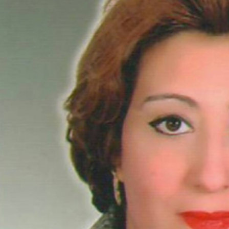
مجمع المقدس على
الاقباط و الرئيس الجديد ــ
 ــ الاشكاليات ــ
قانون احوال شخصية مدنى