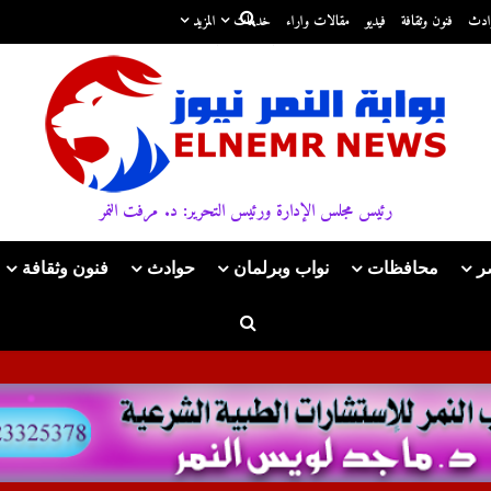
ادث
فنون وثقافة
فيديو
مقالات واراء
خدمات
المزيد
رئيس مجلس الإدارة ورئيس التحرير: د. مرفت النمر
ر
محافظات
نواب وبرلمان
حوادث
فنون وثقافة