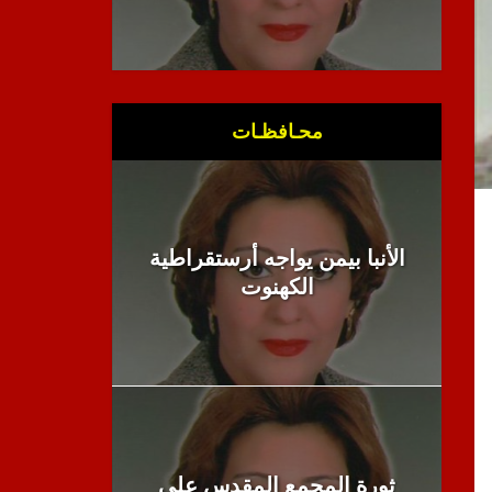
محـافظـات
الأنبا بيمن يواجه أرستقراطية
الكهنوت
ثورة المجمع المقدس على