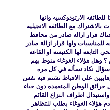
مجمع المقدس على
الاقباط و الرئيس الجديد ــ
 ــ الاشكاليات ــ
قانون احوال شخصية مدنى
 للطائفه الارثوذوكسيه وانها
 بالاشتراك مع الطائفه الانجيليه
ناك قرار ازاله صادر من محافظ
ه للمناسبات ولها قرار ازالة صادر
ي التابعه لها الكنيسه او القاعه
 ؟ وهل هؤلاء الغوغاء منوط بهم
؟ سؤال نكاد نسأله في كل مره
هابيين علي الاقباط نشتم فيه نفس
ل حرائق الوطن المتعمده دون حياء
استبدال اطراف النزاع القائم
دم هؤلاء الغوغاء بطلب للتظاهر