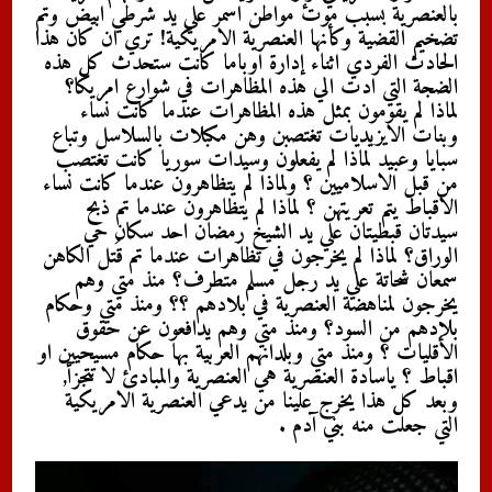
بالعنصرية بسبب موت مواطن اسمر علي يد شرطي ابيض وتم
تضخيم القضية وكأنها العنصرية الامريكية! تري ان كان هذا
الحادث الفردي اثناء إدارة اوباما كانت ستحدث كل هذه
الضجة التي ادت الي هذه المظاهرات في شوارع امريكا؟
لماذا لم يقومون بمثل هذه المظاهرات عندما كانت نساء
وبنات الايزيديات تغتصبن وهن مكبلات بالسلاسل وتباع
سبايا وعبيد لماذا لم يفعلون وسيدات سوريا كانت تغتصب
من قبل الاسلاميين ؟ ولماذا لم يتظاهرون عندما كانت نساء
الاقباط يتم تعريتهن ؟ لماذا لم يتظاهرون عندما تم ذبح
سيدتان قبطيتان علي يد الشيخ رمضان احد سكان حي
الوراق؟ لماذا لم يخرجون في تظاهرات عندما تم قُتل الكاهن
سمعان شحاتة علي يد رجل مسلم متطرف؟ منذ متي وهم
يخرجون لمناهضة العنصرية في بلادهم ؟؟ ومنذ متي وحكام
بلادهم من السود؟ ومنذ متي وهم يدافعون عن حقوق
الأقليات ؟ ومنذ متي وبلدانهم العربية بها حكام مسيحيين او
اقباط ؟ ياسادة العنصرية هي العنصرية والمبادئ لا تتجزأ,
وبعد كل هذا يخرج علينا من يدعي العنصرية الامريكية
التي جعلت منه بني آدم .