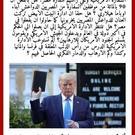
السفارة الامريكية وعلي رأسهم سفارة مصر؟ هل بالفعل أن
90 بالمائة من موظفين السفارة من المصريين الدواعش ابناء
اوباما هيلاري ؟ هل حقا ان ادارة البيت الابيض تركت
العنان للدواعش المصريين يخربونها كما حاولوا ان يفعلوا في
مصر؟ هل تنتظر الادارة الامريكية إلي ان يصلوا الي الحكم
في اكبر دولة في العالم ويدخلون الجيش الامريكي ويقومون
بتسليم الجنود الامريكان للارهابيين؟ ألم تستوعب الادارة
الامريكية الدرس من رأس الذئب المُعلقة في فرنسا والمانيا
وكندا وكم الارهاب والدمار الفكري الحاصل فيهم ؟