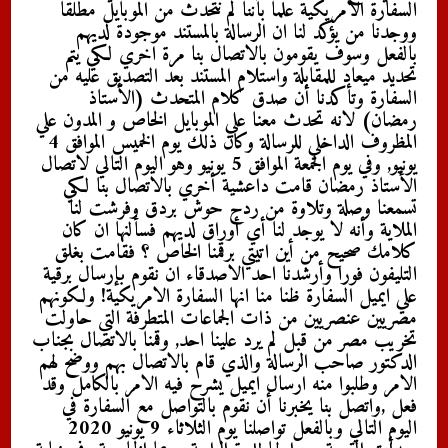
السفارة الامريكية علما بأننا لم نتحدث من الموبايل مطلقا
ووجدنا من يؤكد لنا ان الرسالة بالمستند موجودة لديهم
بالفعل وسوف يقومون بالاتصال بنا مرة اخري لكي يتم
تحديد ميعاد للمقابلة واستلام المستند بعد التصديق عليه من
السفارة وتأكدنا أن صدق كلام المتحدث (الأستاذ
رمضان) لانه تحدث معنا علي الموبايل الخاص و المدون علي
المظروف الداخلي للرسالة وكان ذلك يوم الخميس الموافق 4
يونيو, وفي يوم الجمعة الموافق 5 يونيو وهو اليوم التالي لاتصال
الأستاذ رمضان قامت داعشية أخري بالاتصال بنا لكي
تسمعنا وصلة وتلاوة من ردح حوش بردق وفرشت لنا
الملاية وأنه لا يوجد لنا أي أوراق لديهم فسألنها ان كان
كلامك صحيح من أين اتيتي برقمنا الخاص ؟ فقامت بغلق
التليفون فورا وأرشدنا احد الاصدقاء ان نقوم بإرسال برقية
علي ايميل السفارة ظنا منا انها السفارة الامريكية! ولكونهم
مصريين عنصريين من ذات الجماعات المتطرفة التي حاولت
تخريب مصر من قبل لم يرد علينا احد, وقمنا بالاتصال بجناب
الدكتور صاحب الرسالة والذي قام بالاتصال بهم ووضح لهم
الامر وطلبوا منه ارسال ايميل يشرح فيه الامر بالكامل وقد
فعل ,واتصل بنا يخبرنا أن نقوم بالتواصل مع السفارة في
اليوم التالي وبالفعل تواصلنا يوم الثلاثاء 9 يونيو 2020