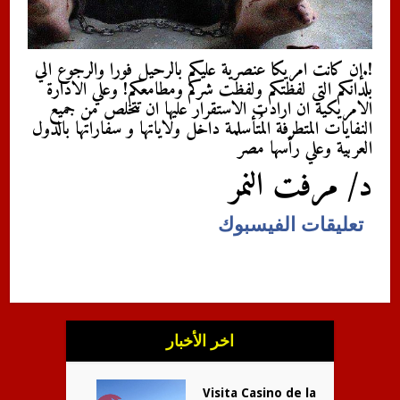
!.إن كانت امريكا عنصرية عليكم بالرحيل فورا والرجوع الي
بلدانكم التي لفظتكم ولفظت شركم ومطامعكم! وعلي الادارة
الامريكية ان ارادت الاستقرار عليها ان تتخلص من جميع
النفايات المتطرفة المُتأسلمة داخل ولاياتها و سفاراتها بالدول
العربية وعلي رأسها مصر
د/ مرفت النمر
تعليقات الفيسبوك
اخر الأخبار
Visita Casino de la