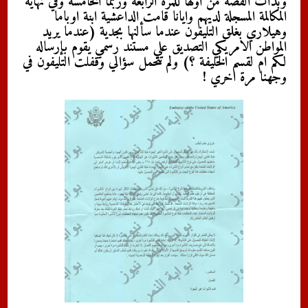
وبدأت القصة من اولها للمرة الرابعة وربما الخامسة وفي نهاية
المكالمة المسجلة لديهم وايانا قامت الداعشية ابنة اوباما
وهيلاري بغلق التليفون عندما سألنها بجدية (عندما يريد
المواطن الامريكي التصديق علي مستند رسمي يقوم بإرساله
لكم ام لقسم الخليفة ؟) ولم تتحمل سؤالي وقفلت التليفون في
وجهنا مرة اخري !