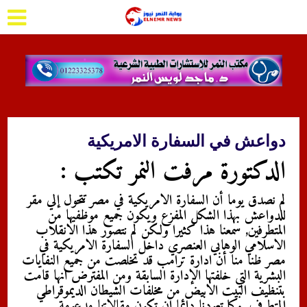
دواعش في السفارة الامريكية
الدكتورة مرفت النمر تكتب :
لم نصدق يوما أن السفارة الامريكية في مصر تتحول إلي مقر
للدواعش بهذا الشكل المفزع ويكون جميع موظفيها من
المتطرفين, سمعنا هذا كثيرا ولكن لم نتصور هذا الانقلاب
الاسلامي الوهابي العنصري داخل السفارة الامريكية في
مصر ظنا منا أن ادارة ترامب قد تخلصت من جميع النفايات
البشرية التي خلفتها الإدارة السابقة ومن المفترض انها قامت
بتنظيف البيت الابيض من مخلفات الشيطان الديموقراطي
المتطرف, وكما تعودنا دائما ان تكون مقالاتنا مدعومة