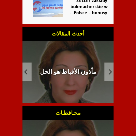
Zoccer zakłady
bukmacherskie w
Polsce – bonusy...
أحدث المقالات
أذون الأقباط هو الحل
انبطاح اللاهوت ال
محـافظـات