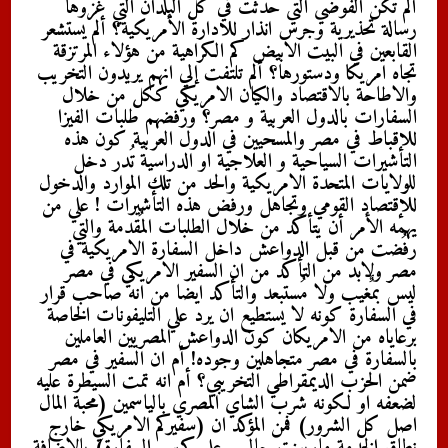
ألم تكن الفوضي التي حدثت في كل البلدان التي غزوها
رسالة تحذيرية وجرس انذار للادارة الأمريكية؟ ألم يستشعر
القابعين في البيت الابيض كم الكراهية من هؤلاء المرتزقة
تجاه امريكا ودستورها؟ ألم تلتفت إلي انهم يريدون التخريب
والاطاحة بالاقتصاد والكيان الامريكي ككل من خلال
السفارات بالدول العربية و مصر؟ ورفضهم طلبات الفيزا
للاقباط في مصر والمسحيين في الدول العربية كون هذه
التأشيرات السياحية و العلاجية او الدراسية تُدر دخل
للولايات المتحدة الامريكية والحد من تلك الموارد والدخول
للإقتصاد القومي وتجاهل ورفض هذه التأشيرات ! علي من
يهمه الأمر أن يتأكد من خلال الطلبات المُقدمة والتي
رفُضت من قبل الدواعش داخل السفارة الامريكية في
مصر ولابد من التأكد من ان السفير الامريكي في مصر
ليس بمٌغيب ولا مُستبعد والتأكد ايضا من انه صاحب قرار
في السفارة كونه لا يستطيع ان يرد علي التليفونات الخاصة
برعاياه من الامريكان كون الدواعش المصريين العاملين
بالسفارة في مصر متجاهلين وجوده! أم ان السفير في مصر
ضمن الحزب الديمقراطي التخريبي؟ أم انه تمت السيطرة عليه
لضعفه او لكونه شرب الشاي المصري بالياسمين (محبة المال
اصل كل الشرور) فمن المؤكد ان (سفيركم الامريكي خارج