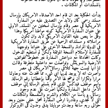
بالمستندات أو المكالمات
.
بدأت الحكاية بعد ان قام احد الاصدقاء الامريكان بإرسال
مستند رسمي كان ولابد من التصديق عليه من السفارة
الامريكية في مصر وقام بإرسال نسختين من المستند, الاولي
علي عنوان السفارة الامريكية كونه مواطنا امريكيا وهذا
وفق ما ينص عليه القانون الامريكي لابد وان تكون
مراسلاته و مستنداته الرسمية عن طريق السفارة الامريكية
في الدولة المرادة, والنسخة الاخري علي عنواننا وتوجهنا
للسفارة لإستلام النسخة الموثقة ولكن لم نستطيع الدخول
وكانت المحادثة مع دواعش السفارة عبر خطوط الهواتف
الارضية والسويتش وتواصلت مع داعشية متطرفة وقالت
لنا انها ليست جهة لتلاقي رسائل الامريكان في مصر
وأصرت انه لا يوجد لديها اي شيء مما نتحدث عنه وحاولنا
مرارا وتكرارا أن نوضح لها الامر وقمنا بإعطائها رقم الرسالة,
واسم موظف فيدكس الذي قام بتسليم الرسالة إلي موظف
الأمن داخل السفارة ولكنها اصرت علي عدم وجود
رسائل, و يأسنا من الكلام والشرح والسفسطة والمكالمات
التي لا تُجدي, وغادرنا ارض السفارة نحمل خفي حنين وبعد
حوالي ربع ساعة وجدت موبايلنا يدق ومدون في التروكولر