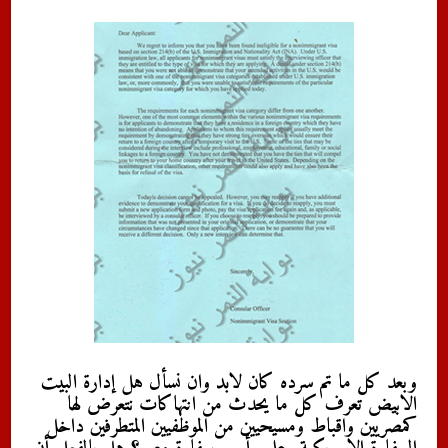
وبعد كل ما تم سرده كان لابد وان نسأل هل إدارة البيت
الابيض تعرف كل ما يحدث من انتهاكات نتعرض لها
كمصريين واقباط ومسيحيين من الموظفيين المتطرفين داخل