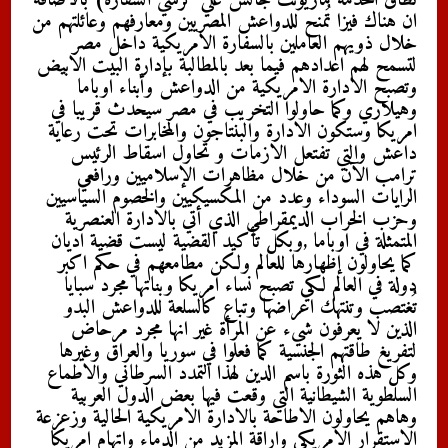
نطاق الخدمة ماريونت جالس علي كرسي السفارة) بالاضافة
ان هناك فيزا تُمنح للدواعش المصريين ومعارفهم وعائلتهم من
خلال ذويهم العاملين بالسفارة الامريكية داخل مصر
لتسمح لهم اعدادهم فيما بعد بالمطالبة بإدارة البيت الابيض
وتصبح الادارة الامريكية من الدواعش وأبناء اوباما
وهيلاري وكما حاولوا التخريب في مصر سيحدث قريبا في
امريكا وستكون الادارة والبنتاجون والمخابرات تحت رعاية
داعش والتي تفتعل الازمات و تحاول اسقاط الرئيس
ترامب الآن من خلال مظاهرات الإسلاميين ورافعي
الرايات السوداء وعدد من المكسيكيين والخصوم السياسيين
وحزب الخراب الديمقراطي الذي أتي بالادارة العنصرية
المتمثلة في اوباما ,وبكل تأكيد القضية ليست قضية اديان
كما يحاولون إظهارها للعالم ولكن مطامعهم في حكم اكبر
دولة في العالم لكي تصبح نساء امريكا وبناتها مجرد سبايا
تُغتصب وتنتهك اعراضها وتباع كالسلعة للدواعش البدو
الذين لا يعرفون شيء عن المرأة غير انها مجرد مرحاض
لتفريغ طاقتهم الجنسية كما فعلوا في سوريا والعراق وغيرها
وكل هذه الثورة باسم الدين لهذا التمدد السرطاني والاطماع
السلطوية الشيطانية التي وقعت فيها بعض الدول العربية
وهاهم يحاولون الاطاحة بالادارة الامريكية الحالية وزعزعة
الاستقرار الامريكي وإراقة المزيد من الدماء واتهام امريكا